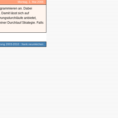
Montag, 1. Mai 2006
rogrammieren an. Dabei
 Damit lässt sich auf
rungsdurchläufe anbietet,
iner Durchlauf Strategie. Falls
ng 2003-2010 · frank neunkirchen