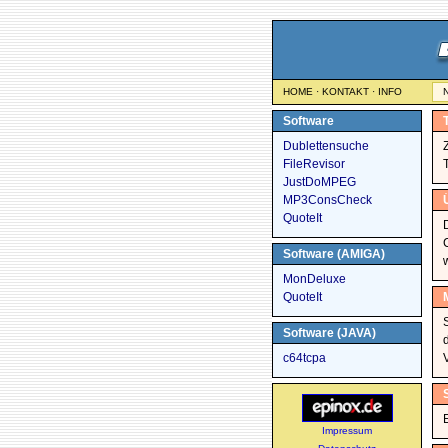
HOME
·
KONTAKT
·
INFO
N
Software
Dublettensuche
FileRevisor
JustDoMPEG
MP3ConsCheck
QuoteIt
Software (AMIGA)
MonDeluxe
QuoteIt
Software (JAVA)
c64tcpa
Impressum