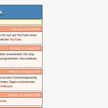
Samstag, 17. April 2010
e ich nun auf YouTube einen
rekt bei
YouTube
.
Sonntag, 17. Januar 2010
teils unverändert. Der php-
u programmiert. Des weiteren
Mittwoch, 27. August 2008
ard ist eine Forenkomponente,
chsten Tagen erscheint die
FireBoard
.
Dienstag, 31. Oktober 2006
suche
.