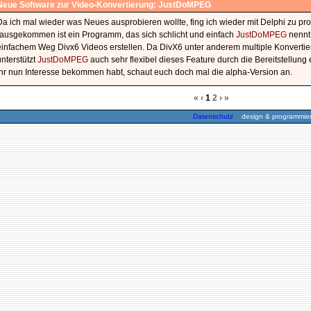
Neue Software zur Video-Konvertierung: JustDoMPEG
Da ich mal wieder was Neues ausprobieren wollte, fing ich wieder mit Delphi zu p
rausgekommen ist ein Programm, das sich schlicht und einfach
JustDoMPEG
nennt.
einfachem Weg Divx6 Videos erstellen. Da DivX6 unter anderem multiple Konvertie
unterstützt
JustDoMPEG
auch sehr flexibel dieses Feature durch die Bereitstellung e
ihr nun Interesse bekommen habt, schaut euch doch mal die alpha-Version an.
«
‹
1
2
›
»
Datenschutz
design & programmieru