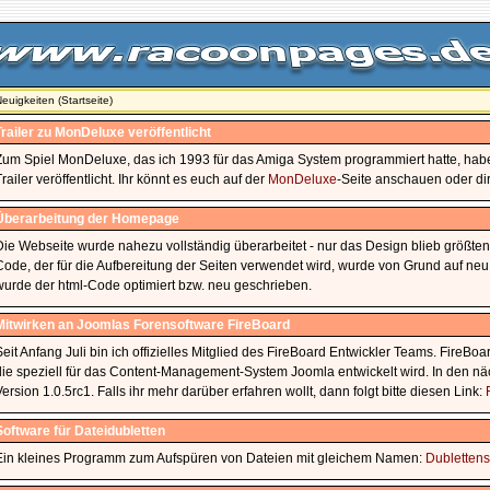
euigkeiten (Startseite)
Trailer zu MonDeluxe veröffentlicht
Zum Spiel MonDeluxe, das ich 1993 für das Amiga System programmiert hatte, hab
Trailer veröffentlicht. Ihr könnt es euch auf der
MonDeluxe
-Seite anschauen oder di
Überarbeitung der Homepage
Die Webseite wurde nahezu vollständig überarbeitet - nur das Design blieb größten
Code, der für die Aufbereitung der Seiten verwendet wird, wurde von Grund auf ne
wurde der html-Code optimiert bzw. neu geschrieben.
Mitwirken an Joomlas Forensoftware FireBoard
Seit Anfang Juli bin ich offizielles Mitglied des FireBoard Entwickler Teams. FireBo
die speziell für das Content-Management-System Joomla entwickelt wird. In den nä
Version 1.0.5rc1. Falls ihr mehr darüber erfahren wollt, dann folgt bitte diesen Link:
Software für Dateidubletten
Ein kleines Programm zum Aufspüren von Dateien mit gleichem Namen:
Dubletten